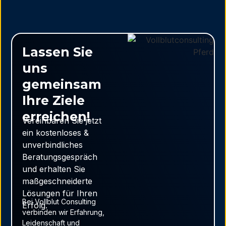
Lassen Sie
uns
gemeinsam
Ihre Ziele
erreichen!
Vereinbaren Sie jetzt
ein kostenloses &
unverbindliches
Beratungsgespräch
und erhalten Sie
maßgeschneiderte
Lösungen für Ihren
Bei Vollblut Consulting
Erfolg.
verbinden wir Erfahrung,
Leidenschaft und