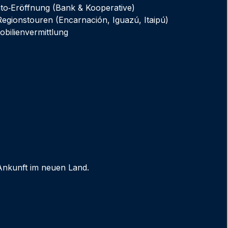
to‑Eröffnung (Bank & Kooperative)
ionstouren (Encarnación, Iguazú, Itaipú)
bilienvermittlung
 Ankunft im neuen Land.