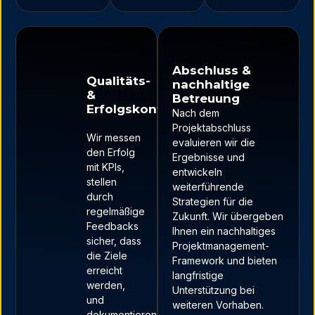
Abschluss &
Qualitäts-
nachhaltige
&
Betreuung
Erfolgskontrolle
Nach dem
Projektabschluss
Wir messen
evaluieren wir die
den Erfolg
Ergebnisse und
mit KPIs,
entwickeln
stellen
weiterführende
durch
Strategien für die
regelmäßige
Zukunft. Wir übergeben
Feedbacks
Ihnen ein nachhaltiges
sicher, dass
Projektmanagement-
die Ziele
Framework und bieten
erreicht
langfristige
werden,
Unterstützung bei
und
weiteren Vorhaben.
dokumentieren