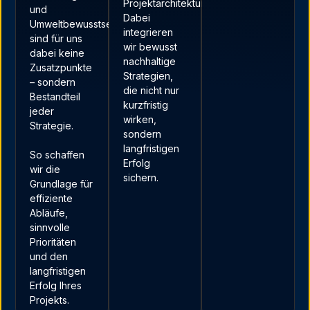
Projektarchitektur.
und
Dabei
Umweltbewusstsein
integrieren
sind für uns
wir bewusst
dabei keine
nachhaltige
Zusatzpunkte
Strategien,
– sondern
die nicht nur
Bestandteil
kurzfristig
jeder
wirken,
Strategie.
sondern
langfristigen
So schaffen
Erfolg
wir die
sichern.
Grundlage für
effiziente
Abläufe,
sinnvolle
Prioritäten
und den
langfristigen
Erfolg Ihres
Projekts.