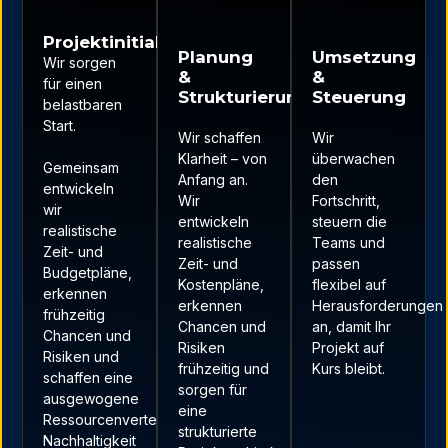
Projektinitialisierung
Planung
Umsetzung
Wir sorgen
&
&
für einen
Strukturierung
Steuerung
belastbaren
Start.
Wir schaffen
Wir
Klarheit – von
überwachen
Gemeinsam
Anfang an.
den
entwickeln
Wir
Fortschritt,
wir
entwickeln
steuern die
realistische
realistische
Teams und
Zeit- und
Zeit- und
passen
Budgetpläne,
Kostenpläne,
flexibel auf
erkennen
erkennen
Herausforderungen
frühzeitig
Chancen und
an, damit Ihr
Chancen und
Risiken
Projekt auf
Risiken und
frühzeitig und
Kurs bleibt.
schaffen eine
sorgen für
ausgewogene
eine
Ressourcenverteilung.
strukturierte
Nachhaltigkeit